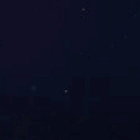
化工仪器网
环保
www.chem17.com
www.hbzh
化工仪器网（www.chem17.com），
环保在线（www.hbz
2003年创建于杭州，是国内较早进入
行业"互联网+"服
仪器仪表行业的网络应用专业服务商之
领域的专业用户创建
一。
平台
旗下逾十网站获得
"中国行业网站百强" "中国
行业电子商务网站TOP100"