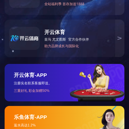
赓续前行
28
【节日】月团圆 悦中秋|星空体育·（中国）官方网站-STARSKY SPORT为员工发放中秋节暖心福利
月团圆 悦中秋|星空体育·（中国）官方网站-STARSKY
SPORT为员工发放中秋节暖心福利
2023-09
...
0571-81020000
周一到周五8:30-17:30（欢迎来电咨询）