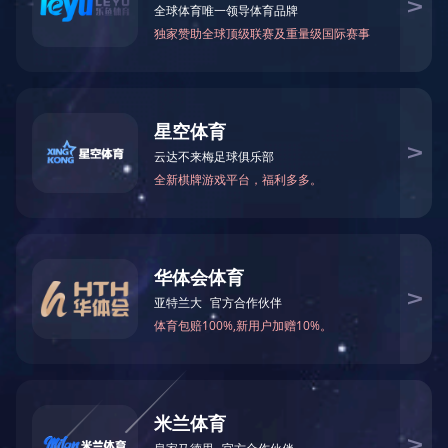
COMPANY NEWS
星空体育
06
【春节】暖冬送福，岁启新程｜星空体育·（中国）官方网站-STARSKY SPORT年货礼至，与全体家人共赴新篇
暖冬送福，岁启新程｜星空体育·（中国）官方网站-
STARSKY SPORT年货礼至，与全体家人共赴新篇
2026-02
06
【荣耀时刻】2025年度优秀员工表彰大会
2025年度优秀员工表彰大会
2026-02
04
当端午遇上六一：双节同庆，温暖传承
当端午遇上六一：双节同庆，温暖传承
2025-06