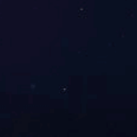
分发端午大礼包的现场好不热闹
午
礼盒“奔赴”到各个岗位，传递到每一名员工手中，公司上下洋