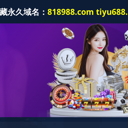
ARSKY SPORT
关于我们
明通人
星空体育
视
同的梦想而拼搏